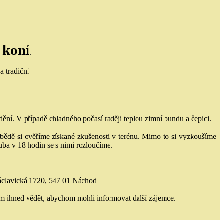
 koní
.
a tradiční
ždění. V případě chladného počasí raději teplou zimní bundu a čepici.
obědě si ověříme získané zkušenosti v terénu. Mimo to si vyzkoušíme
uba v 18 hodin se s nimi rozloučíme.
Václavická 1720, 547 01 Náchod
osím ihned vědět, abychom mohli informovat další zájemce.