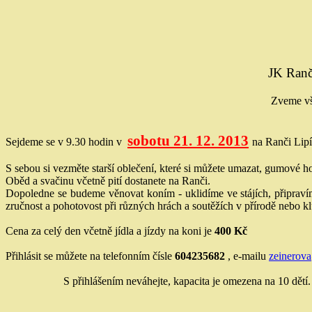
JK Ranč
Zveme vše
sobotu 21. 12. 2013
Sejdeme se v 9.30 hodin v
na Ranči Lipí
S sebou si vezměte starší oblečení, které si můžete umazat, gumové ho
Oběd a svačinu včetně pití dostanete na Ranči.
Dopoledne se budeme věnovat koním - uklidíme ve stájích, připravím
zručnost a pohotovost při různých hrách a soutěžích v přírodě nebo k
Cena za celý den včetně jídla a jízdy na koni je
400 Kč
Přihlásit se můžete na telefonním čísle
604235682
, e-mailu
zeinerov
S přihlášením neváhejte, kapacita je omezena na 10 dětí.