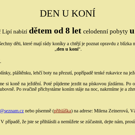
DEN U KONÍ
dětem od 8 let
u
celodenní pobyty
 Lipí nabízí
chny děti, které mají rády koníky a chtějí je poznat opravdu z blízka n
„
den u koní
“.
.
línky, pláštěnku, lehčí boty na přezutí, popřípadě tenké rukavice na je
e si koně na ježdění. Poté půjdeme jezdit na pískovou jízdárnu. Po 
lubovně. Po svačině přichystáme koním stáje na noc, nakrmíme je a zhr
a@seznam.cz
nebo písemně (
přihláška
) na adrese: Milena Zeinerová, 
 V případě, že jste se přihlásili a nemůžete se zúčastnit, dejte nám, pr